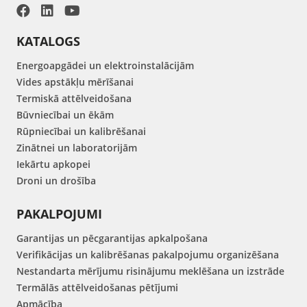
KATALOGS
Energoapgādei un elektroinstalācijām
Vides apstākļu mērīšanai
Termiskā attēlveidošana
Būvniecībai un ēkām
Rūpniecībai un kalibrēšanai
Zinātnei un laboratorijām
Iekārtu apkopei
Droni un drošība
PAKALPOJUMI
Garantijas un pēcgarantijas apkalpošana
Verifikācijas un kalibrēšanas pakalpojumu organizēšana
Nestandarta mērījumu risinājumu meklēšana un izstrāde
Termālās attēlveidošanas pētījumi
Apmācība