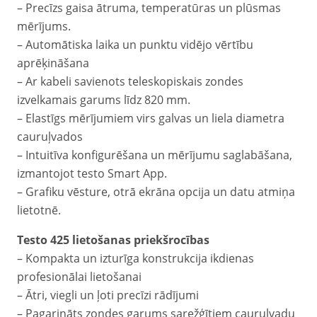
– Precīzs gaisa ātruma, temperatūras un plūsmas
mērījums.
– Automātiska laika un punktu vidējo vērtību
aprēķināšana
– Ar kabeli savienots teleskopiskais zondes
izvelkamais garums līdz 820 mm.
– Elastīgs mērījumiem virs galvas un liela diametra
cauruļvados
– Intuitīva konfigurēšana un mērījumu saglabāšana,
izmantojot testo Smart App.
– Grafiku vēsture, otrā ekrāna opcija un datu atmiņa
lietotnē.
Testo 425 lietošanas priekšrocības
– Kompakta un izturīga konstrukcija ikdienas
profesionālai lietošanai
– Ātri, viegli un ļoti precīzi rādījumi
– Pagarināts zondes garums sarežģītiem cauruļvadu