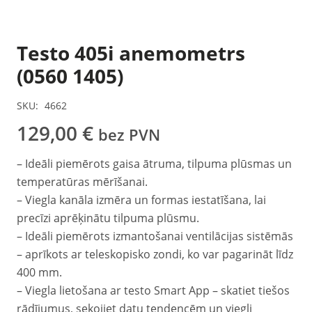
Testo 405i anemometrs
(0560 1405)
SKU:
4662
129,00
€
bez PVN
– Ideāli piemērots gaisa ātruma, tilpuma plūsmas un
temperatūras mērīšanai.
– Viegla kanāla izmēra un formas iestatīšana, lai
precīzi aprēķinātu tilpuma plūsmu.
– Ideāli piemērots izmantošanai ventilācijas sistēmās
– aprīkots ar teleskopisko zondi, ko var pagarināt līdz
400 mm.
– Viegla lietošana ar testo Smart App – skatiet tiešos
rādījumus, sekojiet datu tendencēm un viegli