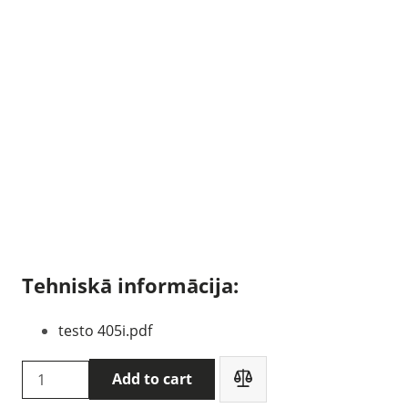
Tehniskā informācija:
testo 405i.pdf
Testo
Add to cart
405i