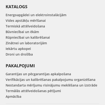
KATALOGS
Energoapgādei un elektroinstalācijām
Vides apstākļu mērīšanai
Termiskā attēlveidošana
Būvniecībai un ēkām
Rūpniecībai un kalibrēšanai
Zinātnei un laboratorijām
Iekārtu apkopei
Droni un drošība
PAKALPOJUMI
Garantijas un pēcgarantijas apkalpošana
Verifikācijas un kalibrēšanas pakalpojumu organizēšana
Nestandarta mērījumu risinājumu meklēšana un izstrāde
Termālās attēlveidošanas pētījumi
Apmācība