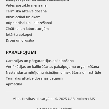
Vides apstākļu mērīšanai
Termiskā attēlveidošana
Būvniecībai un ēkām
Rūpniecībai un kalibrēšanai
Zinātnei un laboratorijām
Iekārtu apkopei
Droni un drošība
PAKALPOJUMI
Garantijas un pēcgarantijas apkalpošana
Verifikācijas un kalibrēšanas pakalpojumu organizēšana
Nestandarta mērījumu risinājumu meklēšana un izstrāde
Termālās attēlveidošanas pētījumi
Apmācība
Visas tiesības aizsargātas © 2025 UAB “Axioma MS”
Uz veco tīmekļa vietni