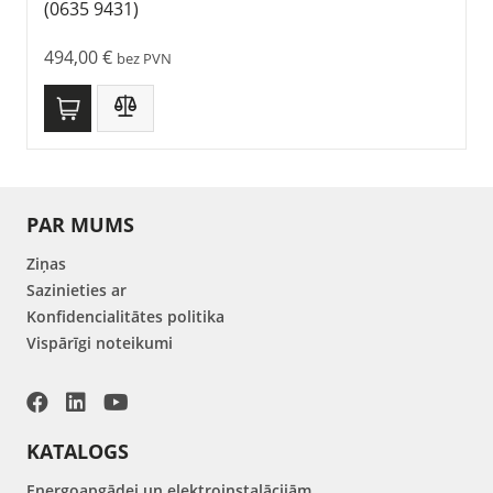
(0635 9431)
494,00
€
bez PVN
PAR MUMS
Ziņas
Sazinieties ar
Konfidencialitātes politika
Vispārīgi noteikumi
KATALOGS
Energoapgādei un elektroinstalācijām