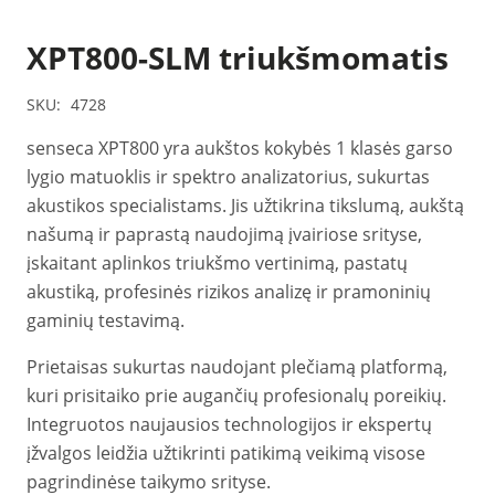
XPT800-SLM triukšmomatis
SKU:
4728
senseca XPT800 yra aukštos kokybės 1 klasės garso
lygio matuoklis ir spektro analizatorius, sukurtas
akustikos specialistams. Jis užtikrina tikslumą, aukštą
našumą ir paprastą naudojimą įvairiose srityse,
įskaitant aplinkos triukšmo vertinimą, pastatų
akustiką, profesinės rizikos analizę ir pramoninių
gaminių testavimą.
Prietaisas sukurtas naudojant plečiamą platformą,
kuri prisitaiko prie augančių profesionalų poreikių.
Integruotos naujausios technologijos ir ekspertų
įžvalgos leidžia užtikrinti patikimą veikimą visose
pagrindinėse taikymo srityse.