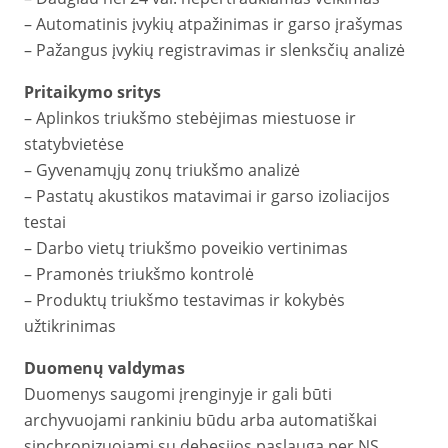
– Automatinis įvykių atpažinimas ir garso įrašymas
– Pažangus įvykių registravimas ir slenksčių analizė
Pritaikymo sritys
– Aplinkos triukšmo stebėjimas miestuose ir
statybvietėse
– Gyvenamųjų zonų triukšmo analizė
– Pastatų akustikos matavimai ir garso izoliacijos
testai
– Darbo vietų triukšmo poveikio vertinimas
– Pramonės triukšmo kontrolė
– Produktų triukšmo testavimas ir kokybės
užtikrinimas
Duomenų valdymas
Duomenys saugomi įrenginyje ir gali būti
archyvuojami rankiniu būdu arba automatiškai
sinchronizuojami su debesijos paslauga per NS