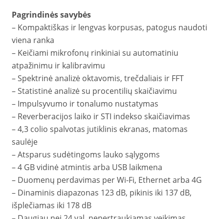
Pagrindinės savybės
– Kompaktiškas ir lengvas korpusas, patogus naudoti
viena ranka
– Keičiami mikrofonų rinkiniai su automatiniu
atpažinimu ir kalibravimu
– Spektrinė analizė oktavomis, trečdaliais ir FFT
– Statistinė analizė su procentilių skaičiavimu
– Impulsyvumo ir tonalumo nustatymas
– Reverberacijos laiko ir STI indekso skaičiavimas
– 4,3 colio spalvotas jutiklinis ekranas, matomas
saulėje
– Atsparus sudėtingoms lauko sąlygoms
– 4 GB vidinė atmintis arba USB laikmena
– Duomenų perdavimas per Wi-Fi, Ethernet arba 4G
– Dinaminis diapazonas 123 dB, pikinis iki 137 dB,
išplečiamas iki 178 dB
– Daugiau nei 24 val. nepertraukiamas veikimas