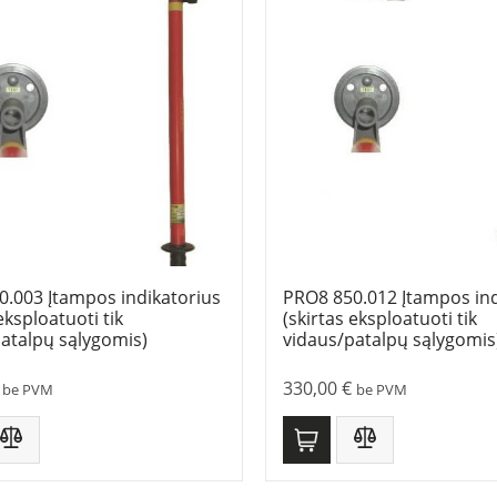
.003 Įtampos indikatorius
PRO8 850.012 Įtampos ind
eksploatuoti tik
(skirtas eksploatuoti tik
atalpų sąlygomis)
vidaus/patalpų sąlygomis
330,00
€
be PVM
be PVM