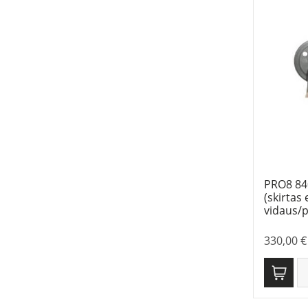
PRO8 840
(skirtas 
vidaus/p
330,00
€