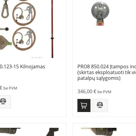
0.123-15 Kilnojamas
PRO8 850.024 Įtampos ind
(skirtas eksploatuoti tik v
patalpų sąlygomis)
€
be PVM
346,00
€
be PVM