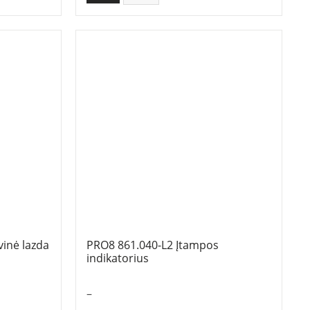
inė lazda
PRO8 861.040-L2 Įtampos
indikatorius
–