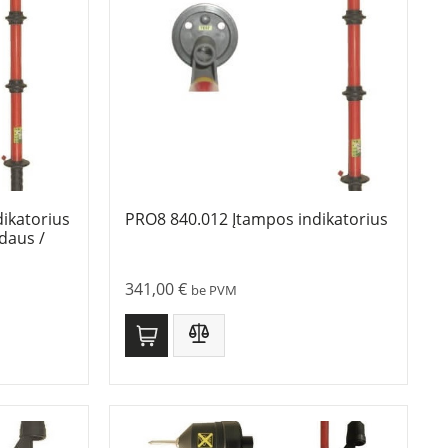
ikatorius
PRO8 840.012 Įtampos indikatorius
idaus /
341,00
€
be PVM