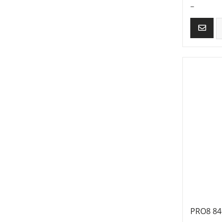
–
PRO8 840