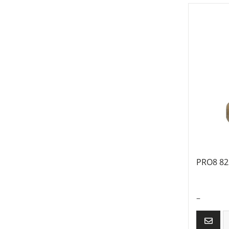
PRO8 823
–