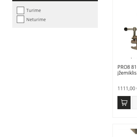
Turime
Neturime
PRO8 81
įžemiklis
1111,00