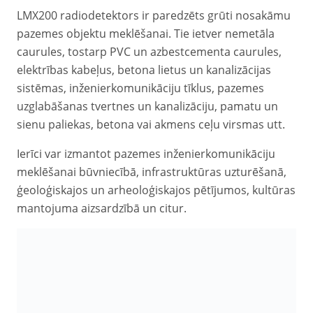
LMX200 radiodetektors ir paredzēts grūti nosakāmu
pazemes objektu meklēšanai. Tie ietver nemetāla
caurules, tostarp PVC un azbestcementa caurules,
elektrības kabeļus, betona lietus un kanalizācijas
sistēmas, inženierkomunikāciju tīklus, pazemes
uzglabāšanas tvertnes un kanalizāciju, pamatu un
sienu paliekas, betona vai akmens ceļu virsmas utt.
Ierīci var izmantot pazemes inženierkomunikāciju
meklēšanai būvniecībā, infrastruktūras uzturēšanā,
ģeoloģiskajos un arheoloģiskajos pētījumos, kultūras
mantojuma aizsardzībā un citur.