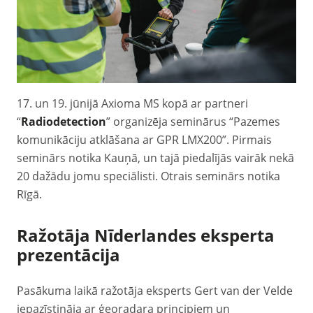
17. un 19. jūnijā Axioma MS kopā ar partneri
“
Radiodetection
” organizēja seminārus “Pazemes
komunikāciju atklāšana ar GPR LMX200”. Pirmais
seminārs notika Kauņā, un tajā piedalījās vairāk nekā
20 dažādu jomu speciālisti. Otrais seminārs notika
Rīgā.
Ražotāja Nīderlandes eksperta
prezentācija
Pasākuma laikā ražotāja eksperts Gert van der Velde
iepazīstināja ar ģeoradara principiem un