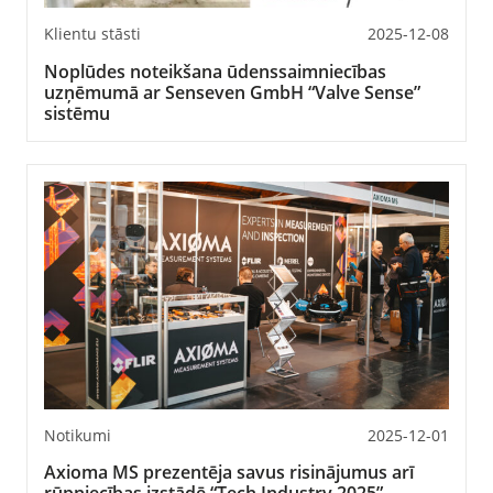
Klientu stāsti
2025-12-08
Noplūdes noteikšana ūdenssaimniecības
uzņēmumā ar Senseven GmbH “Valve Sense”
sistēmu
Notikumi
2025-12-01
Axioma MS prezentēja savus risinājumus arī
rūpniecības izstādē “Tech Industry 2025”