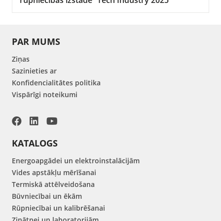
PAR MUMS
Ziņas
Sazinieties ar
Konfidencialitātes politika
Vispārīgi noteikumi
KATALOGS
Energoapgādei un elektroinstalācijām
Vides apstākļu mērīšanai
Termiskā attēlveidošana
Būvniecībai un ēkām
Rūpniecībai un kalibrēšanai
Zinātnei un laboratorijām