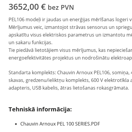
3652,00
€
bez PVN
PEL106 modeļi ir jaudas un enerģijas mērīšanas logeri v
Mērījumus veic, izmantojot strāvas sensorus un spriegum
apskatītu visus elektriskos parametrus un izmantotu m
un sakaru funkcijas.
Tie piedāvā lietotājiem visus mērījumus, kas nepieciešam
energoefektivitātes projektus un nodrošinātu elektroa
Standarta komplekts: Chauvin Arnoux PEL106, somiņa, 4
skavas, gredzenu/ieliktņu komplekts, 600 V elektrotīkla 
adapteris, USB kabelis, ātras lietošanas rokasgrāmata.
Tehniskā informācija:
Chauvin Arnoux PEL 100 SERIES.PDF