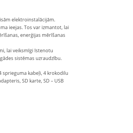
isām elektroinstalācijām.
a ieejas. Tos var izmantot, lai
ērīšanas, enerģijas mērīšanas
i, lai veiksmīgi īstenotu
pgādes sistēmas uzraudzību.
 sprieguma kabeļi, 4 krokodilu
adapteris, SD karte, SD – USB