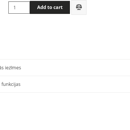
Chauvin
Add to cart
Arnoux
PEL106
elektroenerģijas
kvalitātes
analizators
quantity
ās iezīmes
 funkcijas