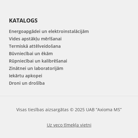
KATALOGS
Energoapgādei un elektroinstalācijām
Vides apstākļu mērīšanai
Termiskā attēlveidošana
Būvniecībai un ēkām
Rūpniecībai un kalibrēšanai
Zinātnei un laboratorijām
Iekārtu apkopei
Droni un drošība
Visas tiesības aizsargātas © 2025 UAB “Axioma MS”
Uz veco tīmekļa vietni