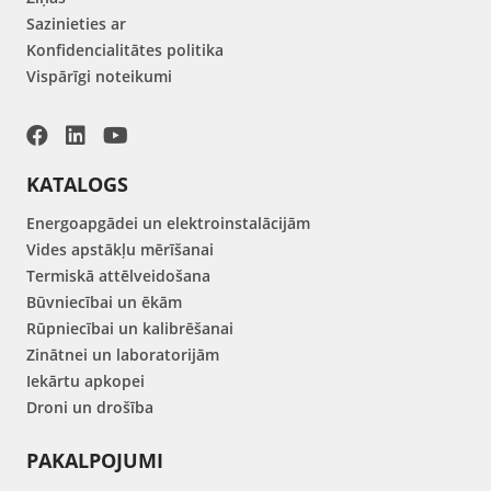
Sazinieties ar
Konfidencialitātes politika
Vispārīgi noteikumi
KATALOGS
Energoapgādei un elektroinstalācijām
Vides apstākļu mērīšanai
Termiskā attēlveidošana
Būvniecībai un ēkām
Rūpniecībai un kalibrēšanai
Zinātnei un laboratorijām
Iekārtu apkopei
Droni un drošība
PAKALPOJUMI