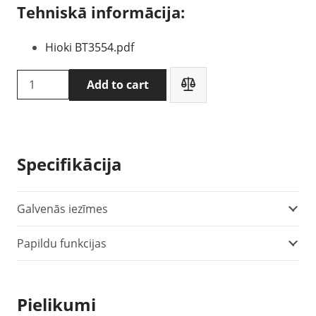
Tehniskā informācija:
Hioki BT3554.pdf
HIOKI
Add to cart
BT3554-
50
akumulatoru
testeris
Specifikācija
quantity
Galvenās iezīmes
Papildu funkcijas
Pielikumi