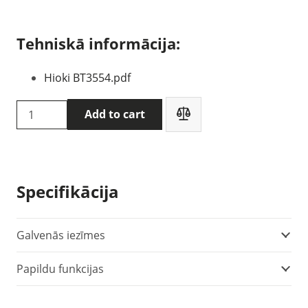
Tehniskā informācija:
Hioki BT3554.pdf
HIOKI
Add to cart
BT3554-
91
Akumulatoru
testeris
Specifikācija
quantity
Galvenās iezīmes
Papildu funkcijas