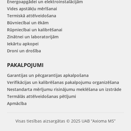
Energoapgādei un elektroinstalācijām
Vides apstākļu mērīšanai
Termiskā attēlveidošana
Būvniecībai un ēkām
Rūpniecībai un kalibrēšanai
Zinātnei un laboratorijām
Iekārtu apkopei
Droni un drošība
PAKALPOJUMI
Garantijas un pēcgarantijas apkalpošana
Verifikācijas un kalibrēšanas pakalpojumu organizēšana
Nestandarta mērījumu risinājumu meklēšana un izstrāde
Termālās attēlveidošanas pētījumi
Apmācība
Visas tiesības aizsargātas © 2025 UAB “Axioma MS”