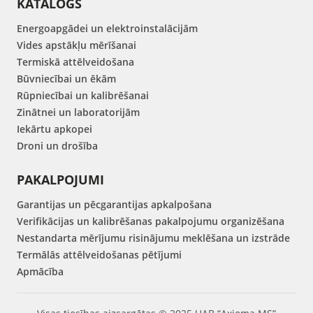
KATALOGS
Energoapgādei un elektroinstalācijām
Vides apstākļu mērīšanai
Termiskā attēlveidošana
Būvniecībai un ēkām
Rūpniecībai un kalibrēšanai
Zinātnei un laboratorijām
Iekārtu apkopei
Droni un drošība
PAKALPOJUMI
Garantijas un pēcgarantijas apkalpošana
Verifikācijas un kalibrēšanas pakalpojumu organizēšana
Nestandarta mērījumu risinājumu meklēšana un izstrāde
Termālās attēlveidošanas pētījumi
Apmācība