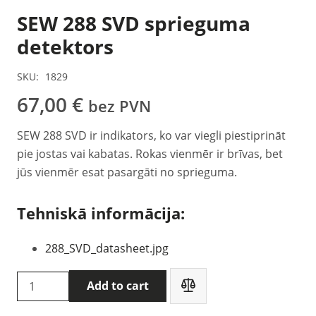
SEW 288 SVD sprieguma
detektors
SKU:
1829
67,00
€
bez PVN
SEW 288 SVD ir indikators, ko var viegli piestiprināt
pie jostas vai kabatas. Rokas vienmēr ir brīvas, bet
jūs vienmēr esat pasargāti no sprieguma.
Tehniskā informācija:
288_SVD_datasheet.jpg
SEW
Add to cart
288