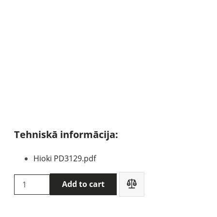
Tehniskā informācija:
Hioki PD3129.pdf
HIOKI
Add to cart
PD3129
fāžu