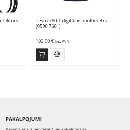
etektors
Testo 760-1 digitālais multimetrs
(0590 7601)
102,00
€
bez PVN
PAKALPOJUMI
Garantijas un pēcgarantijas apkalpošana