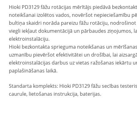
Hioki PD3129 fāžu rotācijas mērītājs piedāvā bezkontak
noteikšanai izolētos vados, novēršot nepieciešamību p
bultiņa skaidri norāda pareizu fāžu rotāciju, nodrošinot
viegli iekļaut dokumentācijā un pārbaudes ziņojumos, la
elektroinstalāciju.
Hioki bezkontakta sprieguma noteikšanas un mērīšanas t
uzmanību pievēršot efektivitātei un drošībai, lai aizsarg
elektroinstalācijas darbus uz vietas ražošanas iekārtu 
paplašināšanas laikā.
Standarta komplekts: Hioki PD3129 fāžu secības testeris
caurule, lietošanas instrukcija, baterijas.