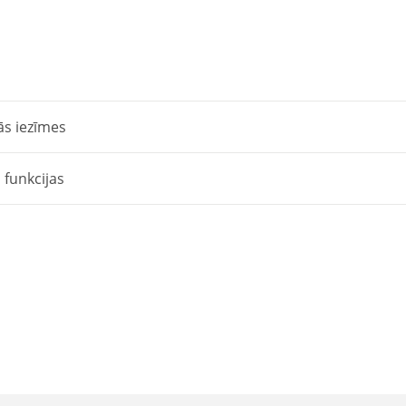
secības
testeris
quantity
ās iezīmes
 funkcijas