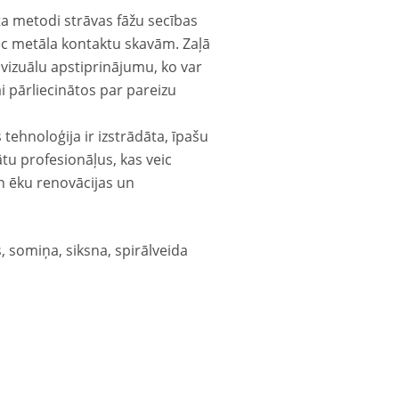
ta metodi strāvas fāžu secības
ēc metāla kontaktu skavām. Zaļā
 vizuālu apstiprinājumu, ko var
i pārliecinātos par pareizu
ehnoloģija ir izstrādāta, īpašu
ātu profesionāļus, kas veic
un ēku renovācijas un
, somiņa, siksna, spirālveida