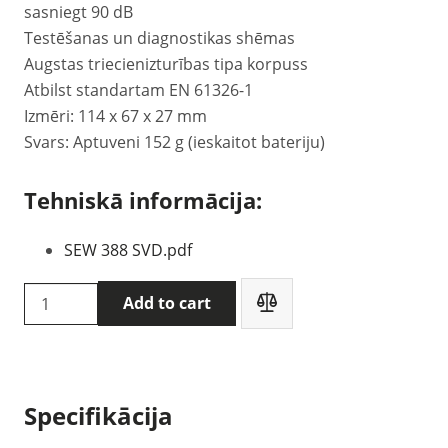
sasniegt 90 dB
Testēšanas un diagnostikas shēmas
Augstas triecienizturības tipa korpuss
Atbilst standartam EN 61326-1
Izmēri: 114 x 67 x 27 mm
Svars: Aptuveni 152 g (ieskaitot bateriju)
Tehniskā informācija:
SEW 388 SVD.pdf
SEW
Add to cart
388
SVD
Drošības
sprieguma
Specifikācija
tuvuma