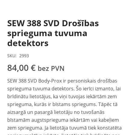
SEW 388 SVD Drošības
sprieguma tuvuma
detektors
SKU:
2993
84,00
€
bez PVN
SEW 388 SVD Body-Prox ir personiskais drošības
sprieguma tuvuma detektors. Šo ierīci izmanto, lai
brīdinātu lietotājus, ka viņi tuvojas iekārtām zem
sprieguma, kurās ir bīstams spriegums. Tāpēc tā
aizsargā un pasargā lietotāju no tuvošanās
bīstamām augstsprieguma iekārtām vai kabeļiem
zem sprieguma. Ja lietotāja tuvumā tiek konstatēta