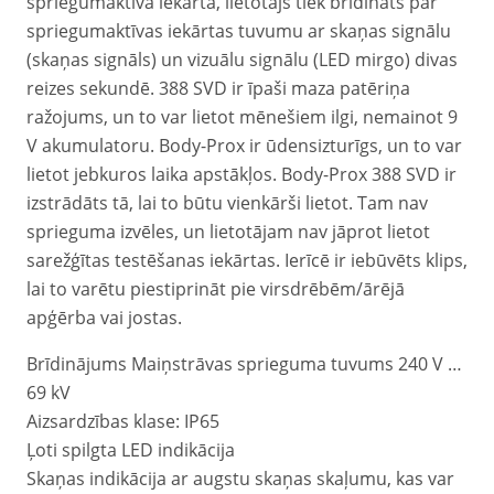
spriegumaktīva iekārta, lietotājs tiek brīdināts par
spriegumaktīvas iekārtas tuvumu ar skaņas signālu
(skaņas signāls) un vizuālu signālu (LED mirgo) divas
reizes sekundē. 388 SVD ir īpaši maza patēriņa
ražojums, un to var lietot mēnešiem ilgi, nemainot 9
V akumulatoru. Body-Prox ir ūdensizturīgs, un to var
lietot jebkuros laika apstākļos. Body-Prox 388 SVD ir
izstrādāts tā, lai to būtu vienkārši lietot. Tam nav
sprieguma izvēles, un lietotājam nav jāprot lietot
sarežģītas testēšanas iekārtas. Ierīcē ir iebūvēts klips,
lai to varētu piestiprināt pie virsdrēbēm/ārējā
apģērba vai jostas.
Brīdinājums Maiņstrāvas sprieguma tuvums 240 V …
69 kV
Aizsardzības klase: IP65
Ļoti spilgta LED indikācija
Skaņas indikācija ar augstu skaņas skaļumu, kas var