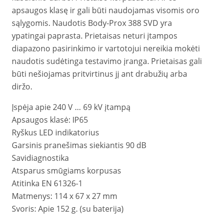
apsaugos klasę ir gali būti naudojamas visomis oro
sąlygomis. Naudotis Body-Prox 388 SVD yra
ypatingai paprasta. Prietaisas neturi įtampos
diapazono pasirinkimo ir vartotojui nereikia mokėti
naudotis sudėtinga testavimo įranga. Prietaisas gali
būti nešiojamas pritvirtinus jį ant drabužių arba
diržo.
Įspėja apie 240 V … 69 kV įtampą
Apsaugos klasė: IP65
Ryškus LED indikatorius
Garsinis pranešimas siekiantis 90 dB
Savidiagnostika
Atsparus smūgiams korpusas
Atitinka EN 61326-1
Matmenys: 114 x 67 x 27 mm
Svoris: Apie 152 g. (su baterija)