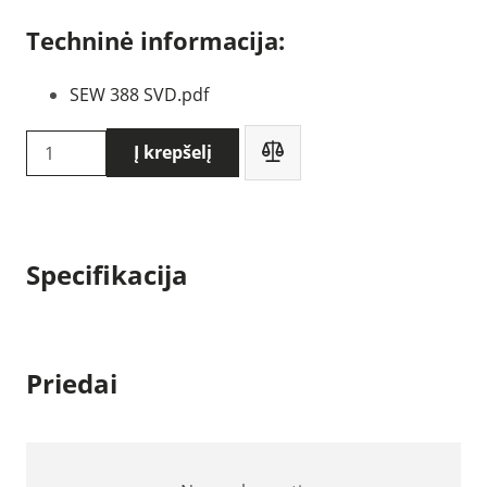
Techninė informacija:
SEW 388 SVD.pdf
produkto
Į krepšelį
kiekis:
SEW
388
SVD
Specifikacija
Pavojingos
įtampos
signalizatorius
Priedai