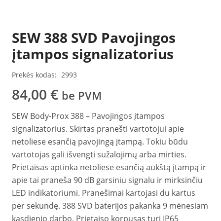
SEW 388 SVD Pavojingos
įtampos signalizatorius
Prekės kodas:
2993
84,00
€
be PVM
SEW Body-Prox 388 – Pavojingos įtampos
signalizatorius. Skirtas pranešti vartotojui apie
netoliese esančią pavojingą įtampą. Tokiu būdu
vartotojas gali išvengti sužalojimų arba mirties.
Prietaisas aptinka netoliese esančią aukštą įtampą ir
apie tai praneša 90 dB garsiniu signalu ir mirksinčiu
LED indikatoriumi. Pranešimai kartojasi du kartus
per sekundę. 388 SVD baterijos pakanka 9 mėnesiam
kasdienio darbo. Prietaiso korpusas turi IP65