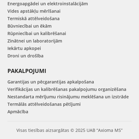
Energoapgādei un elektroinstalācijām
Vides apstākļu mērīšanai
Termiskā attēlveidošana
Būvniecībai un ēkām
Rūpniecībai un kalibrēšanai
Zinātnei un laboratorijām
Iekārtu apkopei
Droni un drošība
PAKALPOJUMI
Garantijas un pēcgarantijas apkalpošana
Verifikācijas un kalibrēšanas pakalpojumu organizēšana
Nestandarta mērījumu risinājumu meklēšana un izstrāde
Termālās attēlveidošanas pētījumi
Apmācība
Visas tiesības aizsargātas © 2025 UAB “Axioma MS”