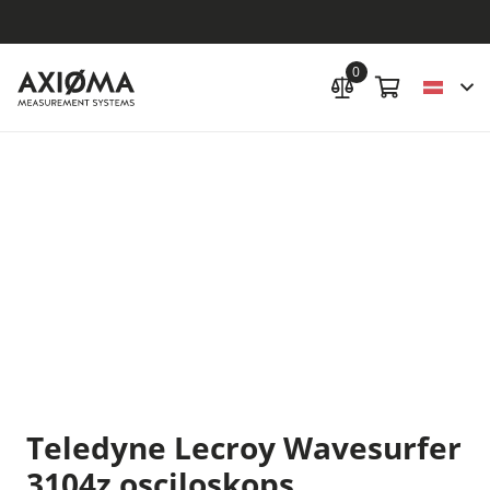
0
Teledyne Lecroy Wavesurfer
3104z osciloskops