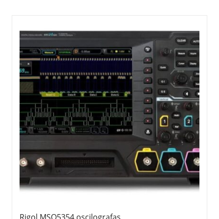
Rigol MSO5354 oscilografas