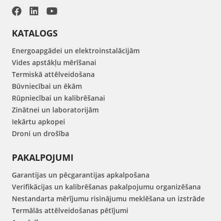
KATALOGS
Energoapgādei un elektroinstalācijām
Vides apstākļu mērīšanai
Termiskā attēlveidošana
Būvniecībai un ēkām
Rūpniecībai un kalibrēšanai
Zinātnei un laboratorijām
Iekārtu apkopei
Droni un drošība
PAKALPOJUMI
Garantijas un pēcgarantijas apkalpošana
Verifikācijas un kalibrēšanas pakalpojumu organizēšana
Nestandarta mērījumu risinājumu meklēšana un izstrāde
Termālās attēlveidošanas pētījumi