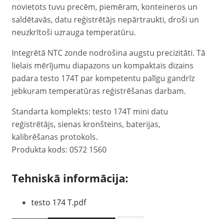
novietots tuvu precēm, piemēram, konteineros un
saldētavās, datu reģistrētājs nepārtraukti, droši un
neuzkrītoši uzrauga temperatūru.
Integrētā NTC zonde nodrošina augstu precizitāti. Tā
lielais mērījumu diapazons un kompaktais dizains
padara testo 174T par kompetentu palīgu gandrīz
jebkuram temperatūras reģistrēšanas darbam.
Standarta komplekts: testo 174T mini datu
reģistrētājs, sienas kronšteins, baterijas,
kalibrēšanas protokols.
Produkta kods: 0572 1560
Tehniskā informācija:
testo 174 T.pdf