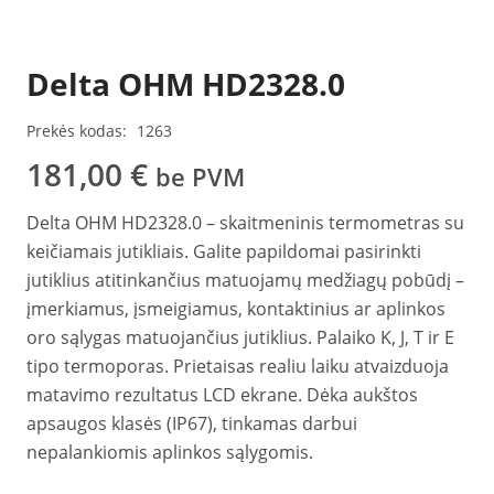
Delta OHM HD2328.0
Prekės kodas:
1263
181,00
€
be PVM
Delta OHM HD2328.0 – skaitmeninis termometras su
keičiamais jutikliais. Galite papildomai pasirinkti
jutiklius atitinkančius matuojamų medžiagų pobūdį –
įmerkiamus, įsmeigiamus, kontaktinius ar aplinkos
oro sąlygas matuojančius jutiklius. Palaiko K, J, T ir E
tipo termoporas. Prietaisas realiu laiku atvaizduoja
matavimo rezultatus LCD ekrane. Dėka aukštos
apsaugos klasės (IP67), tinkamas darbui
nepalankiomis aplinkos sąlygomis.