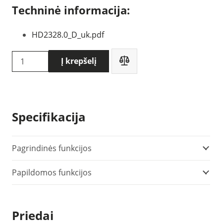
Techninė informacija:
HD2328.0_D_uk.pdf
produkto
Į krepšelį
kiekis:
Delta
OHM
HD2328.0
Specifikacija
Pagrindinės funkcijos
Papildomos funkcijos
Priedai