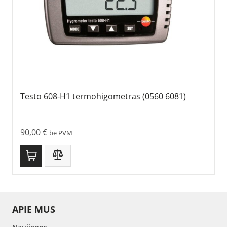
Testo 608-H1 termohigometras (0560 6081)
90,00
€
be PVM
APIE MUS