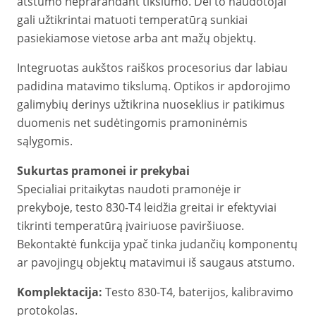
atstumo neprarandant tikslumo. Dėl to naudotojai
gali užtikrintai matuoti temperatūrą sunkiai
pasiekiamose vietose arba ant mažų objektų.
Integruotas aukštos raiškos procesorius dar labiau
padidina matavimo tikslumą. Optikos ir apdorojimo
galimybių derinys užtikrina nuoseklius ir patikimus
duomenis net sudėtingomis pramoninėmis
sąlygomis.
Sukurtas pramonei ir prekybai
Specialiai pritaikytas naudoti pramonėje ir
prekyboje, testo 830-T4 leidžia greitai ir efektyviai
tikrinti temperatūrą įvairiuose paviršiuose.
Bekontaktė funkcija ypač tinka judančių komponentų
ar pavojingų objektų matavimui iš saugaus atstumo.
Komplektacija:
Testo 830-T4, baterijos, kalibravimo
protokolas.