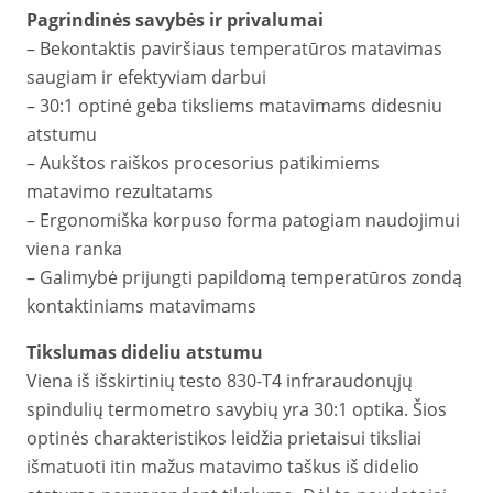
Pagrindinės savybės ir privalumai
– Bekontaktis paviršiaus temperatūros matavimas
saugiam ir efektyviam darbui
– 30:1 optinė geba tiksliems matavimams didesniu
atstumu
– Aukštos raiškos procesorius patikimiems
matavimo rezultatams
– Ergonomiška korpuso forma patogiam naudojimui
viena ranka
– Galimybė prijungti papildomą temperatūros zondą
kontaktiniams matavimams
Tikslumas dideliu atstumu
Viena iš išskirtinių testo 830-T4 infraraudonųjų
spindulių termometro savybių yra 30:1 optika. Šios
optinės charakteristikos leidžia prietaisui tiksliai
išmatuoti itin mažus matavimo taškus iš didelio