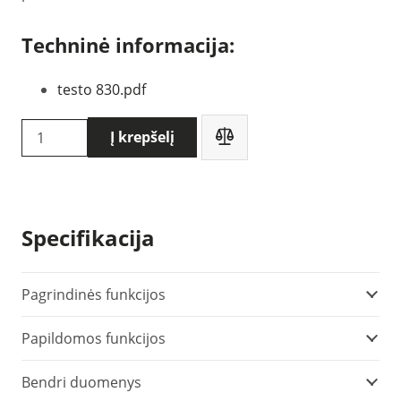
Techninė informacija:
testo 830.pdf
produkto
Į krepšelį
kiekis:
Testo
830-
T4
Specifikacija
infraraudonųjų
spindulių
termometras
Pagrindinės funkcijos
(0560
Papildomos funkcijos
8314)
Bendri duomenys