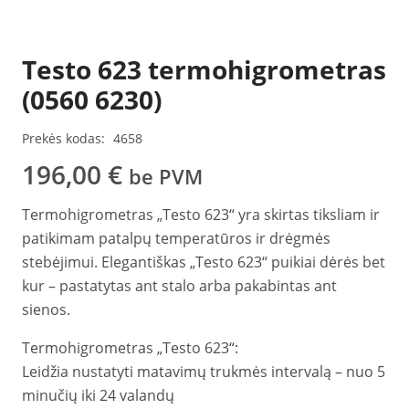
Testo 623 termohigrometras
(0560 6230)
Prekės kodas:
4658
196,00
€
be PVM
Termohigrometras „Testo 623“ yra skirtas tiksliam ir
patikimam patalpų temperatūros ir drėgmės
stebėjimui. Elegantiškas „Testo 623“ puikiai dėrės bet
kur – pastatytas ant stalo arba pakabintas ant
sienos.
Termohigrometras „Testo 623“:
Leidžia nustatyti matavimų trukmės intervalą – nuo 5
minučių iki 24 valandų