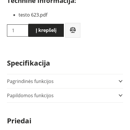
Techninė informacija:
testo 623.pdf
produkto
Į krepšelį
kiekis:
Testo
623
termohigrometras
Specifikacija
(0560
6230)
Pagrindinės funkcijos
Papildomos funkcijos
Priedai