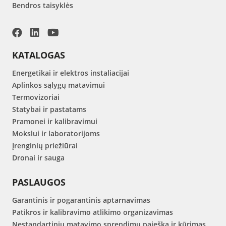
Bendros taisyklės
KATALOGAS
Energetikai ir elektros instaliacijai
Aplinkos sąlygų matavimui
Termovizoriai
Statybai ir pastatams
Pramonei ir kalibravimui
Mokslui ir laboratorijoms
Įrenginių priežiūrai
Dronai ir sauga
PASLAUGOS
Garantinis ir pogarantinis aptarnavimas
Patikros ir kalibravimo atlikimo organizavimas
Nestandartinių matavimo sprendimų paieška ir kūrimas