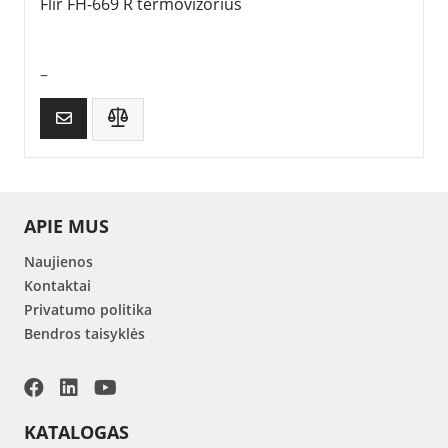
Flir FH-669 R termovizorius
–
APIE MUS
Naujienos
Kontaktai
Privatumo politika
Bendros taisyklės
KATALOGAS