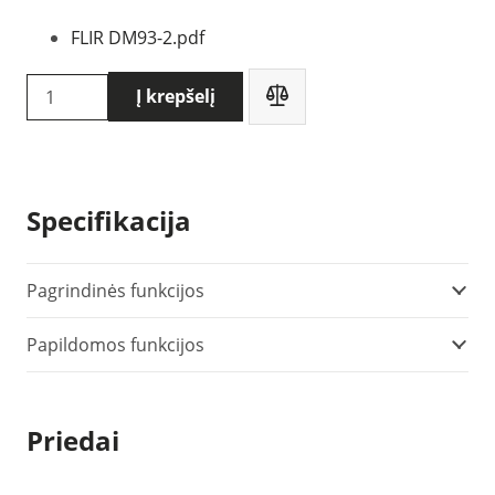
FLIR DM93-2.pdf
produkto
Į krepšelį
kiekis:
Flir
DM93-
2
Specifikacija
multimetras
Pagrindinės funkcijos
Papildomos funkcijos
Priedai