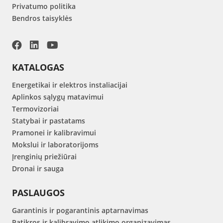
Privatumo politika
Bendros taisyklės
KATALOGAS
Energetikai ir elektros instaliacijai
Aplinkos sąlygų matavimui
Termovizoriai
Statybai ir pastatams
Pramonei ir kalibravimui
Mokslui ir laboratorijoms
Įrenginių priežiūrai
Dronai ir sauga
PASLAUGOS
Garantinis ir pogarantinis aptarnavimas
Patikros ir kalibravimo atlikimo organizavimas