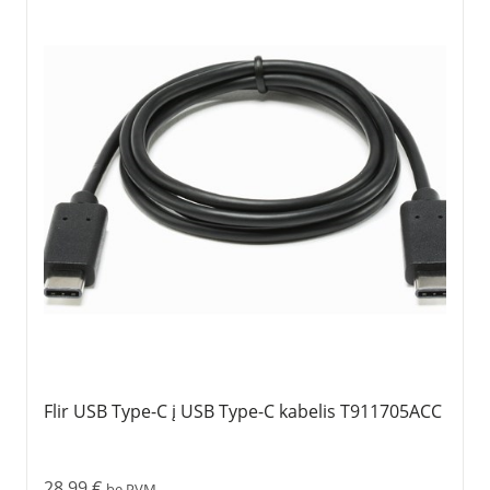
Flir USB Type-C į USB Type-C kabelis T911705ACC
28,99
€
be PVM