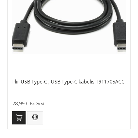
Flir USB Type-C į USB Type-C kabelis T911705ACC
28,99
€
be PVM