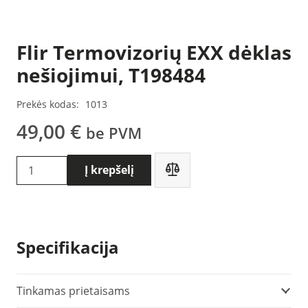
Flir Termovizorių EXX dėklas
nešiojimui, T198484
Prekės kodas:
1013
49,00
€
be PVM
produkto
Į krepšelį
kiekis:
Flir
Termovizorių
EXX
Specifikacija
dėklas
nešiojimui,
T198484
Tinkamas prietaisams