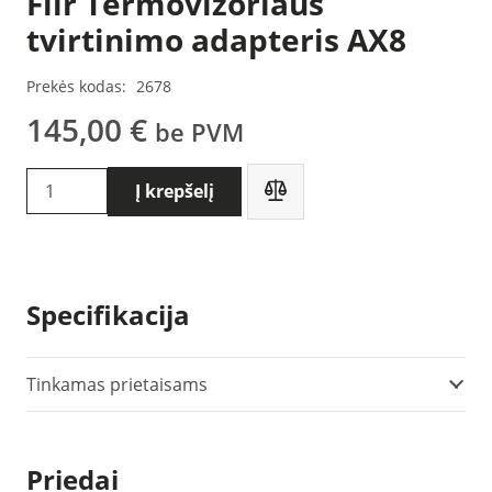
Flir Termovizoriaus
tvirtinimo adapteris AX8
Prekės kodas:
2678
145,00
€
be PVM
produkto
Į krepšelį
kiekis:
Flir
Termovizoriaus
tvirtinimo
Specifikacija
adapteris
AX8
Tinkamas prietaisams
Priedai