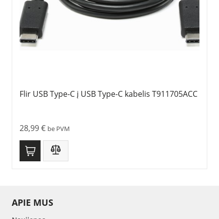
Flir USB Type-C į USB Type-C kabelis T911705ACC
28,99
€
be PVM
APIE MUS