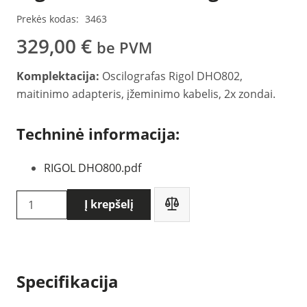
Prekės kodas:
3463
329,00
€
be PVM
Komplektacija:
Oscilografas Rigol DHO802,
maitinimo adapteris, įžeminimo kabelis, 2x zondai.
Techninė informacija:
RIGOL DHO800.pdf
produkto
Į krepšelį
kiekis:
Rigol
DHO802
Oscilografas
Specifikacija