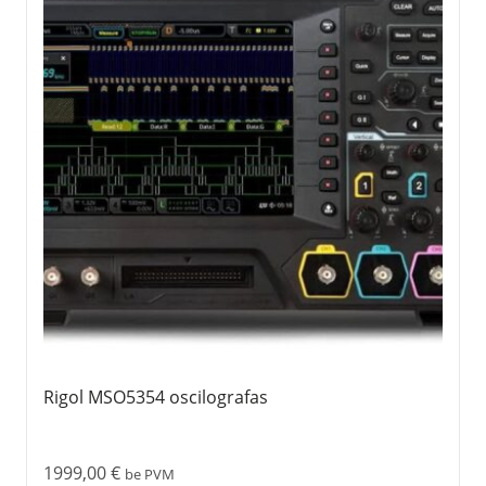
Rigol MSO5354 oscilografas
1999,00
€
be PVM