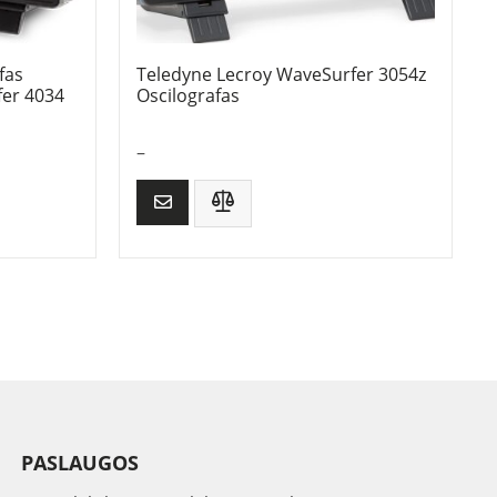
fas
Teledyne Lecroy WaveSurfer 3054z
fer 4034
Oscilografas
–
PASLAUGOS