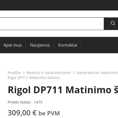
Apie mus
Naujienos
Kontaktai
šaltiniai, oscilografai, RCL matuokliai
Termovizija, IR langai preventyviai diagnostikai
Įrenginių ir elektros mašinų testavimui (PAT)
Pradžia
Mokslui ir laboratorijoms
Generatoriai, maitinimo 
Rigol DP711 Matinimo šaltinis
Rigol DP711 Matinimo š
Prekės kodas:
1475
309,00
€
be PVM