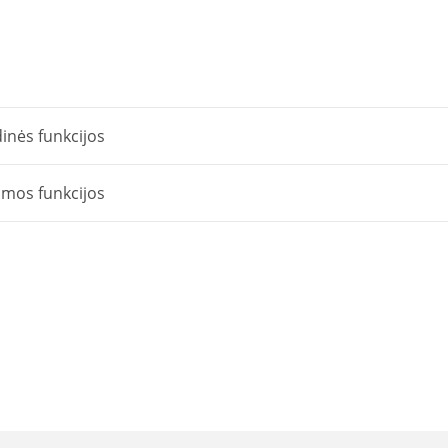
Matinimo
šaltinis
inės funkcijos
omos funkcijos