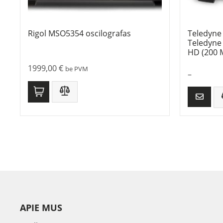
Rigol MSO5354 oscilografas
Teledyne 
Teledyne
HD (200 M
1999,00
€
be PVM
–
APIE MUS