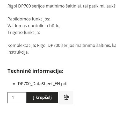
Rigol DP700 serijos matinimo šaltiniai, tai patikimi, auk
Papildomos funkcijos:
Valdomas nuotoliniu būdu;
Trigerio funkcija;
Komplektacija: Rigol DP700 serijos maitinimo šaltinis, kab
instrukcija.
Techninė informacija:
DP700_DataSheet_EN.pdf
produkto
Į krepšelį
kiekis:
Rigol
DP711