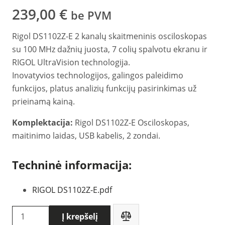
239,00
€
be PVM
Rigol DS1102Z-E 2 kanalų skaitmeninis osciloskopas
su 100 MHz dažnių juosta, 7 colių spalvotu ekranu ir
RIGOL UltraVision technologija.
Inovatyvios technologijos, galingos paleidimo
funkcijos, platus analizių funkcijų pasirinkimas už
prieinamą kainą.
Komplektacija:
Rigol DS1102Z-E Osciloskopas,
maitinimo laidas, USB kabelis, 2 zondai.
Techninė informacija:
RIGOL DS1102Z-E.pdf
produkto
Į krepšelį