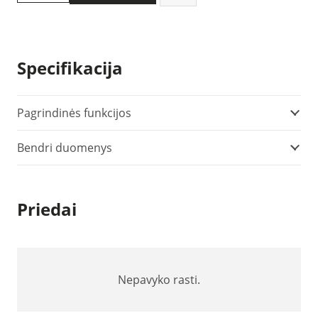
kiekis:
Rigol
DS1102Z-
E
Specifikacija
oscilografas
Pagrindinės funkcijos
Bendri duomenys
Priedai
Nepavyko rasti.