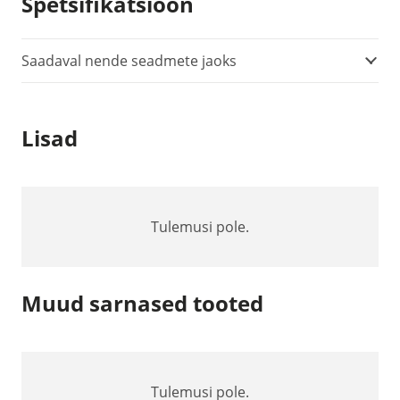
Spetsifikatsioon
mm
klamber
kogus
Saadaval nende seadmete jaoks
Lisad
Tulemusi pole.
Muud sarnased tooted
Tulemusi pole.