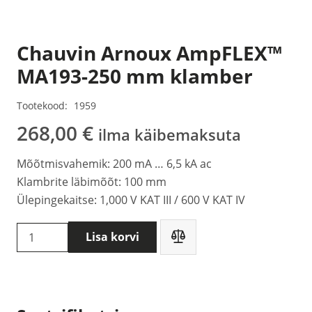
Chauvin Arnoux AmpFLEX™
MA193-250 mm klamber
Tootekood:
1959
268,00
€
ilma käibemaksuta
Mõõtmisvahemik: 200 mA … 6,5 kA ac
Klambrite läbimõõt: 100 mm
Ülepingekaitse: 1,000 V KAT III / 600 V KAT IV
Chauvin
Lisa korvi
Arnoux
AmpFLEX™
MA193-
250