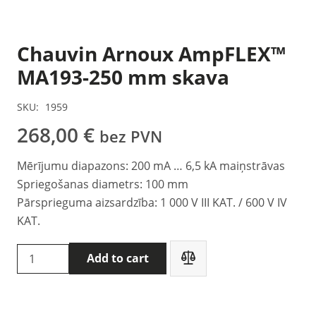
Chauvin Arnoux AmpFLEX™
MA193-250 mm skava
SKU:
1959
268,00
€
bez PVN
Mērījumu diapazons: 200 mA … 6,5 kA maiņstrāvas
Spriegošanas diametrs: 100 mm
Pārsprieguma aizsardzība: 1 000 V III KAT. / 600 V IV
KAT.
Chauvin
Add to cart
Arnoux
AmpFLEX™
MA193-