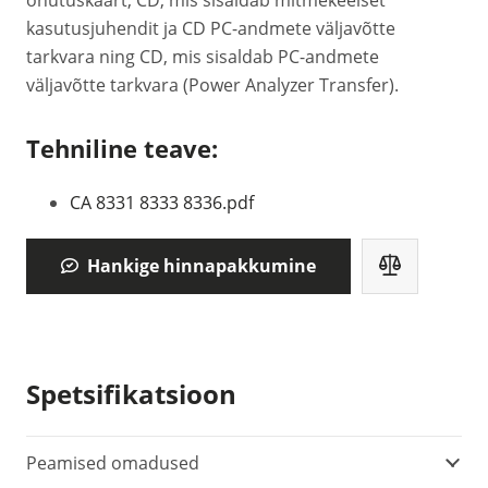
ohutuskaart, CD, mis sisaldab mitmekeelset
kasutusjuhendit ja CD PC-andmete väljavõtte
tarkvara ning CD, mis sisaldab PC-andmete
väljavõtte tarkvara (Power Analyzer Transfer).
Tehniline teave:
CA 8331 8333 8336.pdf
Hankige hinnapakkumine
Spetsifikatsioon
Peamised omadused