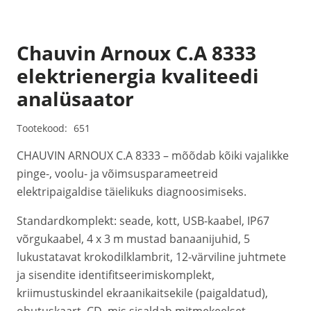
Chauvin Arnoux C.A 8333
elektrienergia kvaliteedi
analüsaator
Tootekood:
651
CHAUVIN ARNOUX C.A 8333 – mõõdab kõiki vajalikke
pinge-, voolu- ja võimsusparameetreid
elektripaigaldise täielikuks diagnoosimiseks.
Standardkomplekt: seade, kott, USB-kaabel, IP67
võrgukaabel, 4 x 3 m mustad banaanijuhid, 5
lukustatavat krokodilklambrit, 12-värviline juhtmete
ja sisendite identifitseerimiskomplekt,
kriimustuskindel ekraanikaitsekile (paigaldatud),