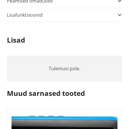
Peamised omadused
Lisafunktsioonid
Lisad
Tulemusi pole.
Muud sarnased tooted