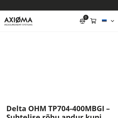
0
Delta OHM TP704-400MBGI –
Suhtelise rõhu andur kuni