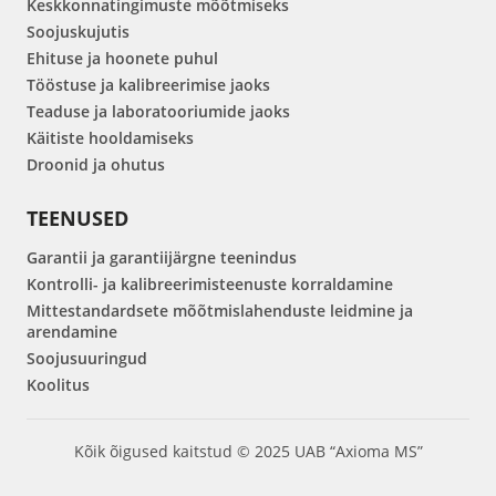
Keskkonnatingimuste mõõtmiseks
Soojuskujutis
Ehituse ja hoonete puhul
Tööstuse ja kalibreerimise jaoks
Teaduse ja laboratooriumide jaoks
Käitiste hooldamiseks
Droonid ja ohutus
TEENUSED
Garantii ja garantiijärgne teenindus
Kontrolli- ja kalibreerimisteenuste korraldamine
Mittestandardsete mõõtmislahenduste leidmine ja
arendamine
Soojusuuringud
Koolitus
Kõik õigused kaitstud © 2025 UAB “Axioma MS”