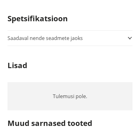
400MBGI
-
Spetsifikatsioon
Suhtelise
rõhu
andur
Saadaval nende seadmete jaoks
kuni
400mbar
kogus
Lisad
Tulemusi pole.
Muud sarnased tooted