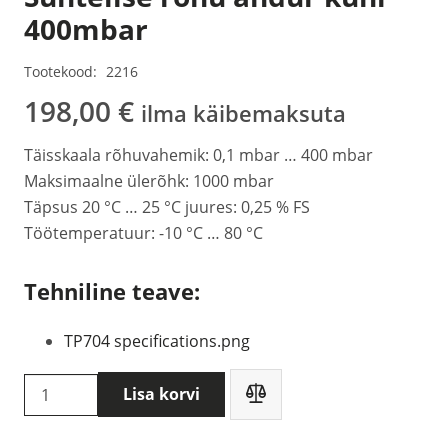
400mbar
Tootekood:
2216
198,00
€
ilma käibemaksuta
Täisskaala rõhuvahemik: 0,1 mbar … 400 mbar
Maksimaalne ülerõhk: 1000 mbar
Täpsus 20 °C … 25 °C juures: 0,25 % FS
Töötemperatuur: -10 °C … 80 °C
Tehniline teave:
TP704 specifications.png
Delta
Lisa korvi
OHM
TP704-