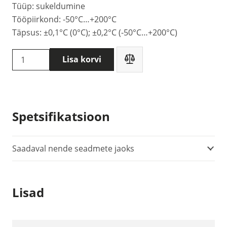
Tüüp: sukeldumine
Tööpiirkond: -50°C…+200°C
Täpsus: ±0,1°C (0°C); ±0,2°C (-50°C…+200°C)
Delta
Lisa korvi
OHM
TP87.O
-
sukeldusandur
Spetsifikatsioon
kogus
Saadaval nende seadmete jaoks
Lisad