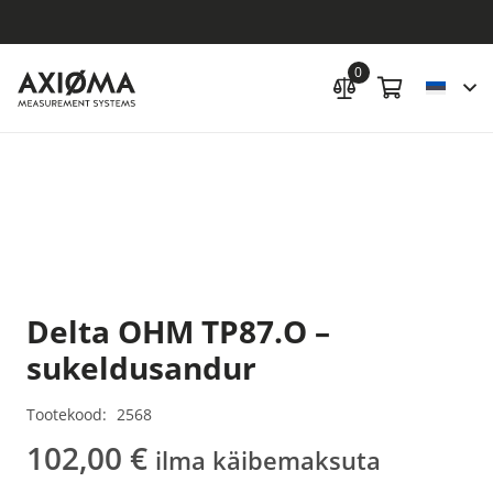
0
Delta OHM TP87.O –
sukeldusandur
Tootekood:
2568
102,00
€
ilma käibemaksuta