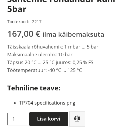
5bar
Tootekood:
2217
167,00
€
ilma käibemaksuta
Täisskaala rõhuvahemik: 1 mbar … 5 bar
Maksimaalne ülerõhk: 10 bar
Täpsus 20 °C … 25 °C juures: 0,25 % FS
Töötemperatuur: -40 °C … 125 °C
Tehniline teave:
TP704 specifications.png
Delta
Lisa korvi
OHM
TP704-