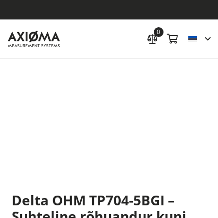
0
Delta OHM TP704-5BGI –
Suhteline rõhuandur kuni