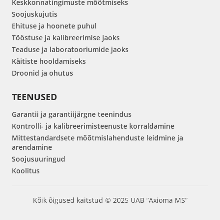
Keskkonnatingimuste mõõtmiseks
Soojuskujutis
Ehituse ja hoonete puhul
Tööstuse ja kalibreerimise jaoks
Teaduse ja laboratooriumide jaoks
Käitiste hooldamiseks
Droonid ja ohutus
TEENUSED
Garantii ja garantiijärgne teenindus
Kontrolli- ja kalibreerimisteenuste korraldamine
Mittestandardsete mõõtmislahenduste leidmine ja
arendamine
Soojusuuringud
Koolitus
Kõik õigused kaitstud © 2025 UAB “Axioma MS”