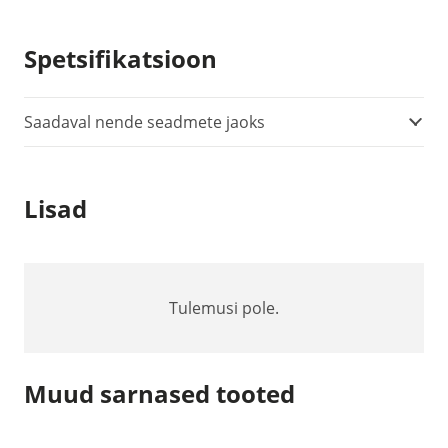
5BGI
-
Spetsifikatsioon
Suhteline
rõhuandur
kuni
Saadaval nende seadmete jaoks
5bar
kogus
Lisad
Tulemusi pole.
Muud sarnased tooted