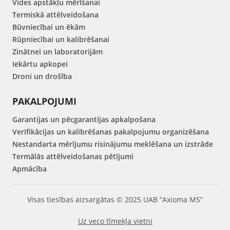
Vides apstākļu mērīšanai
Termiskā attēlveidošana
Būvniecībai un ēkām
Rūpniecībai un kalibrēšanai
Zinātnei un laboratorijām
Iekārtu apkopei
Droni un drošība
PAKALPOJUMI
Garantijas un pēcgarantijas apkalpošana
Verifikācijas un kalibrēšanas pakalpojumu organizēšana
Nestandarta mērījumu risinājumu meklēšana un izstrāde
Termālās attēlveidošanas pētījumi
Apmācība
Visas tiesības aizsargātas © 2025 UAB “Axioma MS”
Uz veco tīmekļa vietni