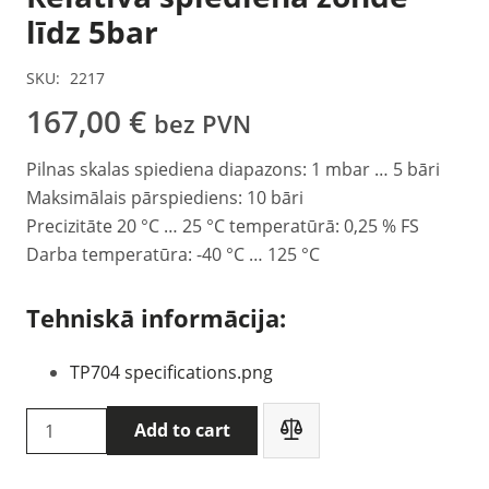
līdz 5bar
SKU:
2217
167,00
€
bez PVN
Pilnas skalas spiediena diapazons: 1 mbar … 5 bāri
Maksimālais pārspiediens: 10 bāri
Precizitāte 20 °C … 25 °C temperatūrā: 0,25 % FS
Darba temperatūra: -40 °C … 125 °C
Tehniskā informācija:
TP704 specifications.png
Delta
Add to cart
OHM
TP704-