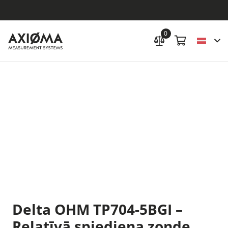
0
Delta OHM TP704-5BGI –
Relatīvā spiediena zonde