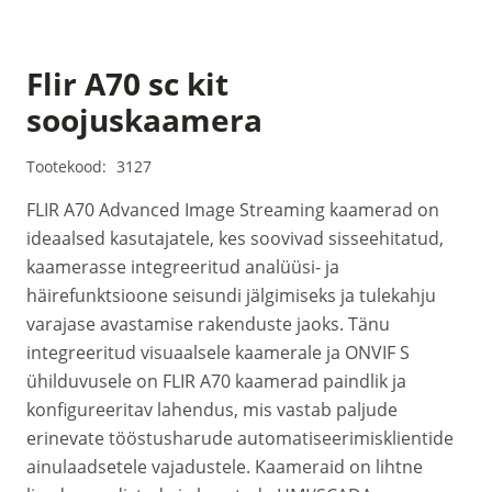
Flir A70 sc kit
soojuskaamera
Tootekood:
3127
FLIR A70 Advanced Image Streaming kaamerad on
ideaalsed kasutajatele, kes soovivad sisseehitatud,
kaamerasse integreeritud analüüsi- ja
häirefunktsioone seisundi jälgimiseks ja tulekahju
varajase avastamise rakenduste jaoks. Tänu
integreeritud visuaalsele kaamerale ja ONVIF S
ühilduvusele on FLIR A70 kaamerad paindlik ja
konfigureeritav lahendus, mis vastab paljude
erinevate tööstusharude automatiseerimisklientide
ainulaadsetele vajadustele. Kaameraid on lihtne