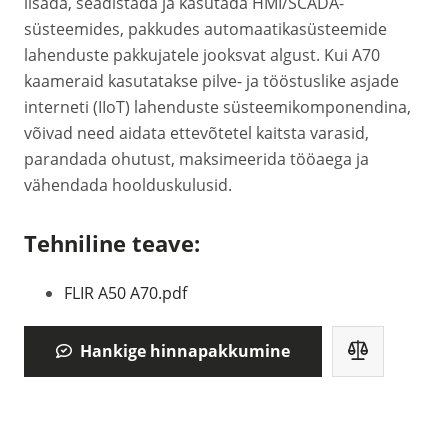
lisada, seadistada ja kasutada HMI/SCADA-
süsteemides, pakkudes automaatikasüsteemide
lahenduste pakkujatele jooksvat algust. Kui A70
kaameraid kasutatakse pilve- ja tööstuslike asjade
interneti (IIoT) lahenduste süsteemikomponendina,
võivad need aidata ettevõtetel kaitsta varasid,
parandada ohutust, maksimeerida tööaega ja
vähendada hoolduskulusid.
Tehniline teave:
FLIR A50 A70.pdf
Hankige hinnapakkumine