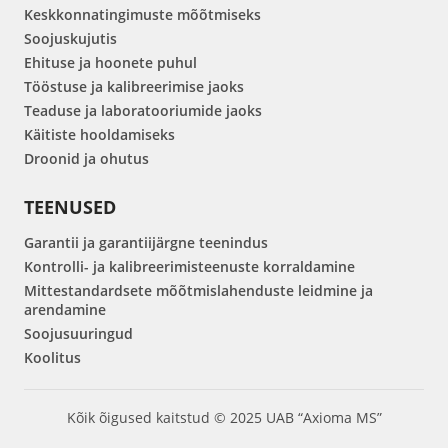
Keskkonnatingimuste mõõtmiseks
Soojuskujutis
Ehituse ja hoonete puhul
Tööstuse ja kalibreerimise jaoks
Teaduse ja laboratooriumide jaoks
Käitiste hooldamiseks
Droonid ja ohutus
TEENUSED
Garantii ja garantiijärgne teenindus
Kontrolli- ja kalibreerimisteenuste korraldamine
Mittestandardsete mõõtmislahenduste leidmine ja
arendamine
Soojusuuringud
Koolitus
Kõik õigused kaitstud © 2025 UAB “Axioma MS”