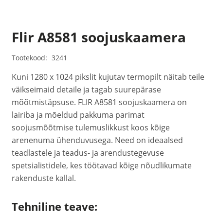
Flir A8581 soojuskaamera
Tootekood:
3241
Kuni 1280 x 1024 pikslit kujutav termopilt näitab teile
väikseimaid detaile ja tagab suurepärase
mõõtmistäpsuse. FLIR A8581 soojuskaamera on
lairiba ja mõeldud pakkuma parimat
soojusmõõtmise tulemuslikkust koos kõige
arenenuma ühenduvusega. Need on ideaalsed
teadlastele ja teadus- ja arendustegevuse
spetsialistidele, kes töötavad kõige nõudlikumate
rakenduste kallal.
Tehniline teave: