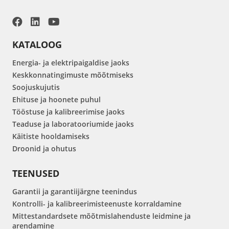
KATALOOG
Energia- ja elektripaigaldise jaoks
Keskkonnatingimuste mõõtmiseks
Soojuskujutis
Ehituse ja hoonete puhul
Tööstuse ja kalibreerimise jaoks
Teaduse ja laboratooriumide jaoks
Käitiste hooldamiseks
Droonid ja ohutus
TEENUSED
Garantii ja garantiijärgne teenindus
Kontrolli- ja kalibreerimisteenuste korraldamine
Mittestandardsete mõõtmislahenduste leidmine ja
arendamine