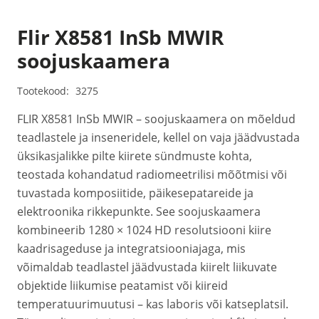
Flir X8581 InSb MWIR
soojuskaamera
Tootekood:
3275
FLIR X8581 InSb MWIR – soojuskaamera on mõeldud
teadlastele ja inseneridele, kellel on vaja jäädvustada
üksikasjalikke pilte kiirete sündmuste kohta,
teostada kohandatud radiomeetrilisi mõõtmisi või
tuvastada komposiitide, päikesepatareide ja
elektroonika rikkepunkte. See soojuskaamera
kombineerib 1280 × 1024 HD resolutsiooni kiire
kaadrisageduse ja integratsiooniajaga, mis
võimaldab teadlastel jäädvustada kiirelt liikuvate
objektide liikumise peatamist või kiireid
temperatuurimuutusi – kas laboris või katseplatsil.