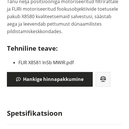
Tänu nelja positsiooniga motoriseeritud filtrirattale
ja FLIRi motoriseeritud fookusobjektiivide toetusele
pakub X8580 kvaliteetsemaid salvestusi, säästab
aega ja leevendab pettumust dünaamilistes
pildistamiskeskkondades.
Tehniline teave:
FLIR X8581 InSb MWIR.pdf
Hankige hinnapakkumine
Spetsifikatsioon