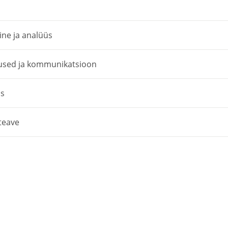
ne ja analüüs
sed ja kommunikatsioon
s
teave