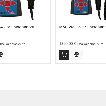
 vibratsioonimõõtja
MMF VM25 vibratsioonim
1390,00
€
ilma käibemaksuta
ilma käibemaksuta