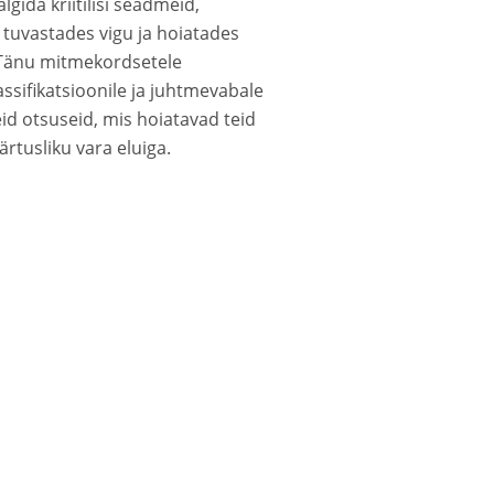
lgida kriitilisi seadmeid,
 tuvastades vigu ja hoiatades
. Tänu mitmekordsetele
ssifikatsioonile ja juhtmevabale
id otsuseid, mis hoiatavad teid
rtusliku vara eluiga.