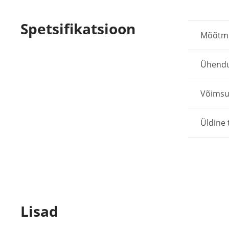
Spetsifikatsioon
Mõõtmi
Ühendu
Võimsu
Üldine 
Lisad