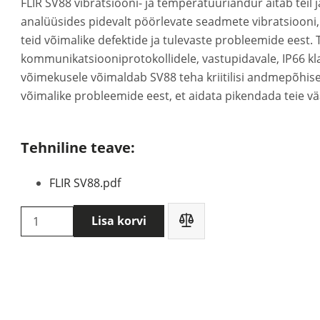
FLIR SV88 vibratsiooni- ja temperatuuriandur aitab teil jä
analüüsides pidevalt pöörlevate seadmete vibratsiooni,
teid võimalike defektide ja tulevaste probleemide eest
kommunikatsiooniprotokollidele, vastupidavale, IP66 kla
võimekusele võimaldab SV88 teha kriitilisi andmepõhise
võimalike probleemide eest, et aidata pikendada teie vää
Tehniline teave:
FLIR SV88.pdf
Flir
Lisa korvi
SV88
vibratsiooniandur
kogus