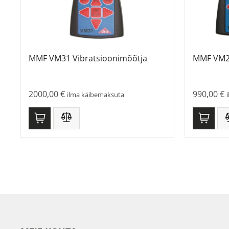
MMF VM31 Vibratsioonimõõtja
MMF VM24
2000,00
€
990,00
€
ilma käibemaksuta