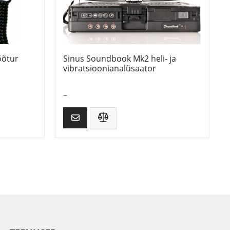
õõtur
Sinus Soundbook Mk2 heli- ja
vibratsioonianalüsaator
–