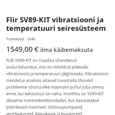
Flir SV89-KIT vibratsiooni ja
temperatuuri seiresüsteem
Tootekood:
3546
1549,00
€
ilma käibemaksuta
FLIR SV89-KIT on traadita ühendatud
andurilahendus, mis on mõeldud pidevaks
vibratsiooni ja temperatuuri jälgimiseks. Vibratsiooni
trendid ja analüüs aitavad tuvastada tõsiseid
probleeme tööstuslike masinate puhul juba ammu
enne, kui kahjustusi on näha, mistõttu on SV89-KIT
ideaalne tootmiskeskkondades, kus kasutatakse
pöörlevaid masinaid, tööstuspumpasid,
ventilaatoreid, käigukaste ja mootoreid.