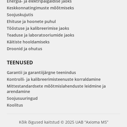
Energia- ja elektripaigaldise jaoks
Keskkonnatingimuste mõõtmiseks
Soojuskujutis
Ehituse ja hoonete puhul
Tööstuse ja kalibreerimise jaoks
Teaduse ja laboratooriumide jaoks
Käitiste hooldamiseks
Droonid ja ohutus
TEENUSED
Garantii ja garantiijärgne teenindus
Kontrolli- ja kalibreerimisteenuste korraldamine
Mittestandardsete mõõtmislahenduste leidmine ja
arendamine
Soojusuuringud
Koolitus
Kõik õigused kaitstud © 2025 UAB “Axioma MS”