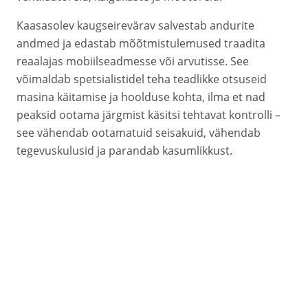
Kaasasolev kaugseirevärav salvestab andurite
andmed ja edastab mõõtmistulemused traadita
reaalajas mobiilseadmesse või arvutisse. See
võimaldab spetsialistidel teha teadlikke otsuseid
masina käitamise ja hoolduse kohta, ilma et nad
peaksid ootama järgmist käsitsi tehtavat kontrolli –
see vähendab ootamatuid seisakuid, vähendab
tegevuskulusid ja parandab kasumlikkust.