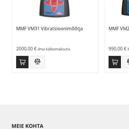
MMF VM31 Vibratsioonimõõtja
MMF VM24
2000,00
€
990,00
€
ilma käibemaksuta
MEIE KOHTA