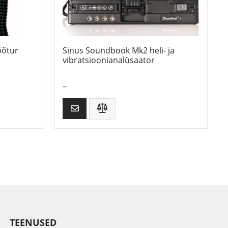
õõtur
Sinus Soundbook Mk2 heli- ja
vibratsioonianalüsaator
–
TEENUSED