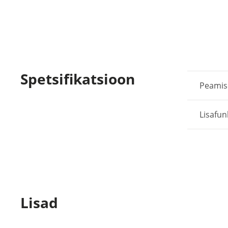
Spetsifikatsioon
Peami
Lisafun
Lisad