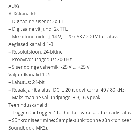
AUX)
AUX-kanalid:
– Digitaalne sisend: 2x TTL
– Digitaalne väljund: 2x TTL
– Mikrofoni toide: ± 14 V, + 20 / 63 / 200 V lülitatav.
Aeglased kanalid 1-8:
– Resolutsioon: 24-bitine
– Proovivõtusagedus: 200 Hz
– Sisendpinge vahemik: -25 V … +25 V
Väljundkanalid 1-2:
– Lahutus: 24-bit
– Reaalaja ribalaius: DC … 20 (soovi korral 40 / 80 kHz)
– Maksimaalne väljundpinge: ± 3,16 Vpeak
Teeninduskanalid:
– Trigger: 2x Trigger / Tacho, tarkvara kaudu seadistata
– Sünkroniseerimine: Sample-sünkroonne sünkroniseerim
Soundbook_MK2).