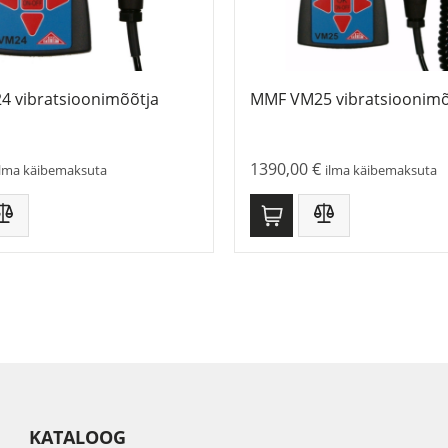
 vibratsioonimõõtja
MMF VM25 vibratsioonim
1390,00
€
ilma käibemaksuta
ilma käibemaksuta
KATALOOG