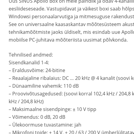
Uus SINUS Apollo Box on meie paindlik ja odav 4-kanalil
eesliideseseade. Vastupidavat ja väikest boxi saab hõlp
Windowsi personaalarvutiga ja mitmesuguse rakendust
See on universaalne kaasaskantav mõõtesüsteem akustik
tehnikamõõtmiste jaoks üldiselt, mis esindab uue Apollo
mobiilse PC-juhitava mõõteriista uusimat põlvkonda.
Tehnilised andmed:
Sisendkanalid 1-4:
– Eraldusvõime: 24-bitine
– Reaalajaline ribalaius: DC … 20 kHz @ 4 kanalit (soovi k
– Dünaamiline vahemik: 110 dB
– Proovivõtusagedused: (soovi korral 102,4 kHz / 204,8 k
kHz / 204,8 kHz)
– Maksimaalne sisendpinge: ± 10 V tipp
– Võimendus: 0 dB, 20 dB
– Ülekoormuse tuvastamine: jah
– Mikrofoni toide: ± 14 V, + 20 / 63 / 200 V ümberlülitat