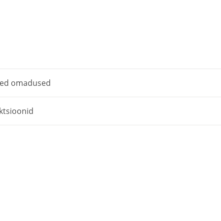
sed omadused
ktsioonid