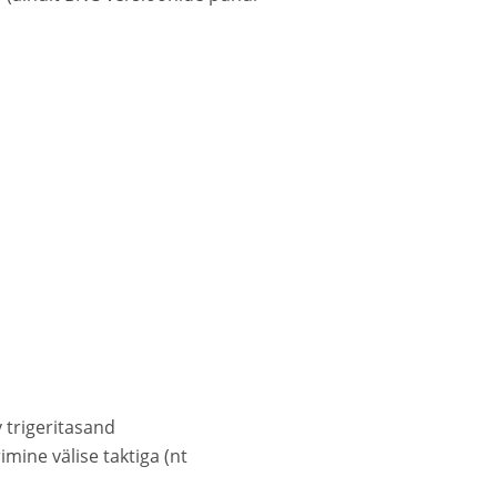
v trigeritasand
ine välise taktiga (nt