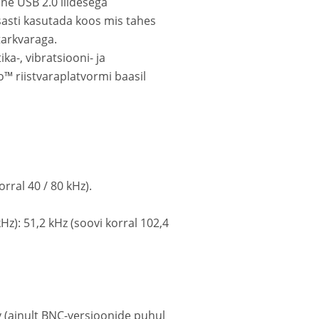
ine USB 2.0 liidesega
sasti kasutada koos mis tahes
arkvaraga.
a-, vibratsiooni- ja
™ riistvaraplatvormi baasil
orral 40 / 80 kHz).
Hz): 51,2 kHz (soovi korral 102,4
av (ainult BNC-versioonide puhul