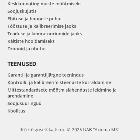
Keskkonnatingimuste mõõtmiseks
Soojuskujutis
Ehituse ja hoonete puhul
Tööstuse ja kalibreerimise jaoks
Teaduse ja laboratooriumide jaoks
Käitiste hooldamiseks
Droonid ja ohutus
TEENUSED
Garantii ja garantiijärgne teenindus
Kontrolli- ja kalibreerimisteenuste korraldamine
Mittestandardsete mõõtmislahenduste leidmine ja
arendamine
Soojusuuringud
Koolitus
Kõik õigused kaitstud © 2025 UAB “Axioma MS”