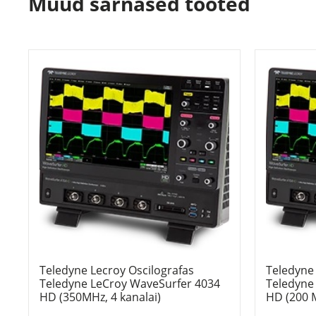
Muud sarnased tooted
Teledyne Lecroy Oscilografas
Teledyne 
Teledyne LeCroy WaveSurfer 4034
Teledyne
HD (350MHz, 4 kanalai)
HD (200 M