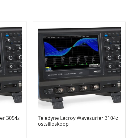
er 3054z
Teledyne Lecroy Wavesurfer 3104z
ostsilloskoop