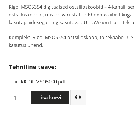
Rigol MSO5354 digitaalsed ostsilloskoobid – 4-kanalili
ostsilloskoobid, mis on varustatud Phoenix-kiibistikuga,
kasutajaliidesega ning kasutavad UltraVision II arhitektu
Komplekt: Rigol MSO5354 ostsilloskoop, toitekaabel, USB
kasutusjuhend.
Tehniline teave:
RIGOL MSO5000.pdf
Rigol
Lisa korvi
MSO5354
ostsilloskoop
kogus