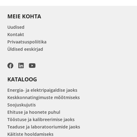
MEIE KOHTA
Uudised
Kontakt
Privaatsuspoliitika
Üldised eeskirjad
KATALOOG
Energia- ja elektripaigaldise jaoks
Keskkonnatingimuste mõõtmiseks
Soojuskujutis
Ehituse ja hoonete puhul
Tööstuse ja kalibreerimise jaoks
Teaduse ja laboratooriumide jaoks
Käitiste hooldamiseks