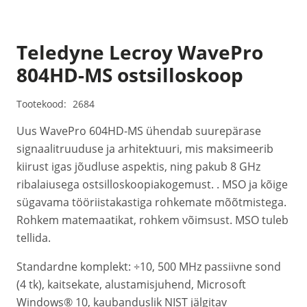
Teledyne Lecroy WavePro
804HD-MS ostsilloskoop
Tootekood:
2684
Uus WavePro 604HD-MS ühendab suurepärase
signaalitruuduse ja arhitektuuri, mis maksimeerib
kiirust igas jõudluse aspektis, ning pakub 8 GHz
ribalaiusega ostsilloskoopiakogemust. . MSO ja kõige
sügavama tööriistakastiga rohkemate mõõtmistega.
Rohkem matemaatikat, rohkem võimsust. MSO tuleb
tellida.
Standardne komplekt: ÷10, 500 MHz passiivne sond
(4 tk), kaitsekate, alustamisjuhend, Microsoft
Windows® 10, kaubanduslik NIST jälgitav