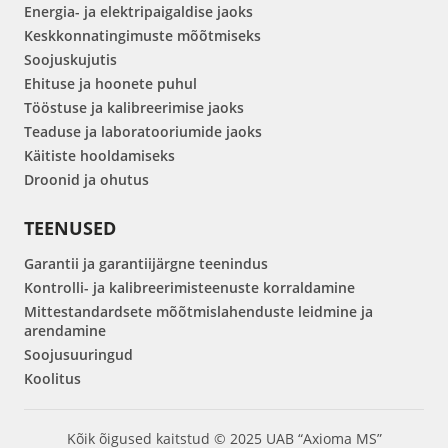
Energia- ja elektripaigaldise jaoks
Keskkonnatingimuste mõõtmiseks
Soojuskujutis
Ehituse ja hoonete puhul
Tööstuse ja kalibreerimise jaoks
Teaduse ja laboratooriumide jaoks
Käitiste hooldamiseks
Droonid ja ohutus
TEENUSED
Garantii ja garantiijärgne teenindus
Kontrolli- ja kalibreerimisteenuste korraldamine
Mittestandardsete mõõtmislahenduste leidmine ja
arendamine
Soojusuuringud
Koolitus
Kõik õigused kaitstud © 2025 UAB “Axioma MS”