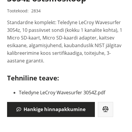
Tootekood:
2834
Standardne komplekt: Teledyne LeCroy Wavesurfer
3054z, 10 passiivset sondi (kokku 1 kanalite kohta), 1
Micro SD-kaart, Micro SD-kaardi adapter, kaitsev
esikaane, algamisjuhend, kaubanduslik NIST jälgitav
kalibreerimine koos sertifikaadiga, toitejuhe, 3-
aastane garantii.
Tehniline teave:
Teledyne LeCroy Wavesurfer 3054Z.pdf
Hankige hinnapakkumine