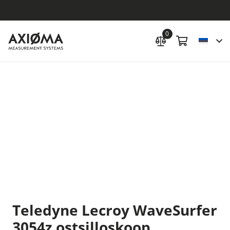
0
Teledyne Lecroy WaveSurfer
3054z ostsilloskoop