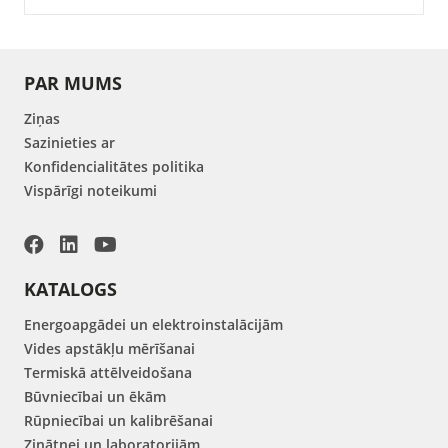
PAR MUMS
Ziņas
Sazinieties ar
Konfidencialitātes politika
Vispārīgi noteikumi
KATALOGS
Energoapgādei un elektroinstalācijām
Vides apstākļu mērīšanai
Termiskā attēlveidošana
Būvniecībai un ēkām
Rūpniecībai un kalibrēšanai
Zinātnei un laboratorijām