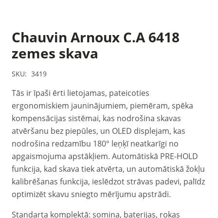
Chauvin Arnoux C.A 6418
zemes skava
SKU:
3419
Tās ir īpaši ērti lietojamas, pateicoties
ergonomiskiem jauninājumiem, piemēram, spēka
kompensācijas sistēmai, kas nodrošina skavas
atvēršanu bez piepūles, un OLED displejam, kas
nodrošina redzamību 180° leņķī neatkarīgi no
apgaismojuma apstākļiem. Automātiskā PRE-HOLD
funkcija, kad skava tiek atvērta, un automātiskā žokļu
kalibrēšanas funkcija, ieslēdzot strāvas padevi, palīdz
optimizēt skavu sniegto mērījumu apstrādi.
Standarta komplektā: somiņa, baterijas, rokas