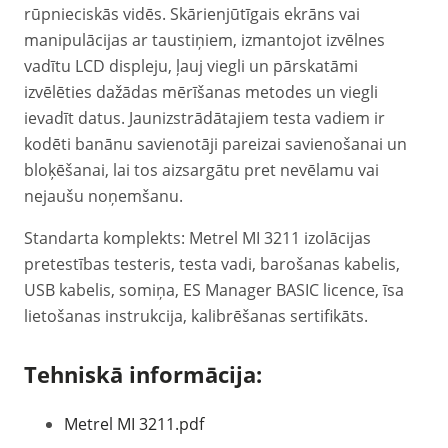
rūpnieciskās vidēs. Skārienjūtīgais ekrāns vai
manipulācijas ar taustiņiem, izmantojot izvēlnes
vadītu LCD displeju, ļauj viegli un pārskatāmi
izvēlēties dažādas mērīšanas metodes un viegli
ievadīt datus. Jaunizstrādātajiem testa vadiem ir
kodēti banānu savienotāji pareizai savienošanai un
bloķēšanai, lai tos aizsargātu pret nevēlamu vai
nejaušu noņemšanu.
Standarta komplekts: Metrel MI 3211 izolācijas
pretestības testeris, testa vadi, barošanas kabelis,
USB kabelis, somiņa, ES Manager BASIC licence, īsa
lietošanas instrukcija, kalibrēšanas sertifikāts.
Tehniskā informācija:
Metrel MI 3211.pdf