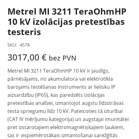
Metrel MI 3211 TeraOhmHP
10 kV izolācijas pretestības
testeris
SKU:
4578
3017,00
€
bez PVN
Metrel MI 3211 TeraOhmHP 10 kV ir jaudīgs,
pārnēsājams, no akumulatora vai elektrotīkla
barojams testēšanas instruments ar lielisku IP
aizsardzību (IP65), kas paredzēts izolācijas
pretestības analīzei, izmantojot augstu līdzstrāvas
testa spriegumu līdz 10 kV. Pateicoties tā izturībai
(CAT IV mērījumu kategorija) un augstajai imunitātei
pret izstarotajiem elektromagnētiskajiem laukiem,
tas ir vispiemērotākais izmantošanai sarežģītās