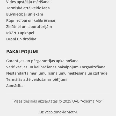
Vides apstākļu mērīšanai
Termiskā attēlveidošana
Būvniecībai un ēkām
Rūpniecībai un kalibrēšanai
Zinātnei un laboratorijām
Iekārtu apkopei
Droni un drošība
PAKALPOJUMI
Garantijas un pēcgarantijas apkalpošana
Verifikācijas un kalibrēšanas pakalpojumu organizēšana
Nestandarta mērījumu risinājumu meklēšana un izstrāde
Termālās attēlveidošanas pētījumi
Apmācība
Visas tiesības aizsargātas © 2025 UAB “Axioma MS”
Uz veco tīmekļa vietni