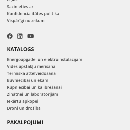
Sazinieties ar
Konfidencialitātes politika
Vispārīgi noteikumi
KATALOGS
Energoapgādei un elektroinstalācijām
Vides apstākļu mērīšanai
Termiskā attēlveidošana
Būvniecībai un ēkām
Rūpniecībai un kalibrēšanai
Zinātnei un laboratorijām
Iekārtu apkopei
Droni un drošība
PAKALPOJUMI