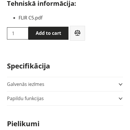
Tehniskā informācija:
FLIR C5.pdf
Flir
Add to cart
C5
termokamera
quantity
Specifikācija
Galvenās iezīmes
Papildu funkcijas
Pielikumi