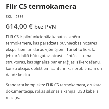
Flir C5 termokamera
SKU:
2886
614,00
€
bez PVN
FLIR C5 ir pilnfunkcionāla kabatas izmēra
termokamera, kas paredzēta būvniecības nozares
ekspertiem un darbuzņēmējiem. Turiet to līdzi, lai
jebkurā laikā būtu gatavi atrast slēptās siltuma
struktūras, kas signalizē par enerģijas izšķērdēšanu,
konstrukcijas defektiem, santehnikas problēmām un
daudz ko citu.
Standarta komplekts: FLIR C5 termokamera, drukāta
dokumentācija, rokas siksnas siksniņa, USB kabelis,
maciņš.