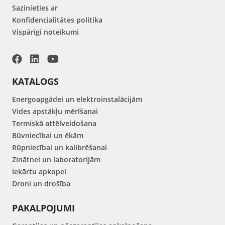
Sazinieties ar
Konfidencialitātes politika
Vispārīgi noteikumi
KATALOGS
Energoapgādei un elektroinstalācijām
Vides apstākļu mērīšanai
Termiskā attēlveidošana
Būvniecībai un ēkām
Rūpniecībai un kalibrēšanai
Zinātnei un laboratorijām
Iekārtu apkopei
Droni un drošība
PAKALPOJUMI